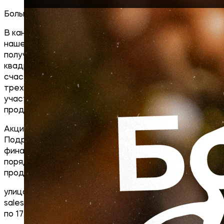
Большой семье — большая скидка!
В канун новогодних праздников объявляем о старте
нашей новой акции! Её участники получают право
получить скидку 3000 рублей с каждого
квадратного метра, при условии что ваша
счастливая и дружная семья насчитывает не менее
трех человек. Информацию о пуле квартир,
участвующих в акции можно получить в отделах
продаж.
Акция действует с 17.12.2020 по 30.01.2021.
Подробности о правилах проведения акции,
финальных размерах скидок, сроках, месте,
порядке их получения можно узнать в офисах
продаж:Центральный офис продаж:
улица Совхозная 210, тел. 8 (915) 876-50-50,
sales@sk-jupikov.local. Понедельник – пятница с 8:30
по 17:30.