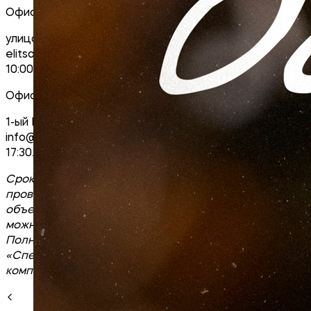
Офис продаж Карла Маркса 20г:
улица Карла Маркса 20г, тел. 8 (915) 873-50-50,
elitsales@sk-jupikov.local. Понедельник – суббота с
10:00 по 19:00.
Офис продаж ЖК «Европейский»:
1-ый Школьный проезд 5, тел. 8 (915) 667-50-50,
info@sk-jupikov.local. Среда – воскресенье с 8:30 по
17:30.
Срок получения скидок совпадает со сроком
проведения акции. С проектными декларациями
объектов строительства участвующих в акции
можно ознакомиться на сайте: sk-jupikov.local |
Полное наименование застройщика — ООО
«Специализированный застройщик «Строительная
компания Жупиков»