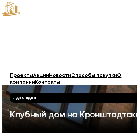
Проекты
Акции
Новости
Способы покупки
О
компании
Контакты
дом сдан
Клубный дом на Кронштадтск