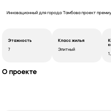
Инновационный для города Тамбова проект премиу
Этажность
Класс жилья
К
к
7
Элитный
1
О проекте