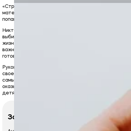
«Строительная компания Жупиков» оказывает
материальную и гуманитарную помощь семьям,
попавшим в трудную жизненную ситуацию.
Никто не застрахован от случаев, которые могут
выбить из колеи и нарушить сложившиеся
жизненные ориентиры. В такие моменты человеку
важно понимать, что он не одинок, что есть люди,
готовые протянуть руку помощи.
​Руководство «Строительной компании Жупиков» в
своем желании помочь главный упор делает на
самые незащищенные слои населения. Помощь
оказывается в первую очередь молодым мамам,
детям-инвалидам и пенсионерам.
Забавникова А. С.
Анна Сергеевна, молодая женщина, имея