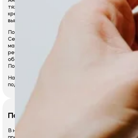
тяжелое заболевание, оказалась в инвалидном
кресле. Это обстоятельство не помешало ей
выйти замуж и стать мамой прекрасного сына.
После неожиданной смерти мужа, Анна
Сергеевна оказалась в тяжелом моральном и
материальном положении. Она осталась одна с
ребенком на руках. Из-за нервного истощения
обострились хронические заболевания.
Постребовались дорогостоящие лекарства.
Наша организация оказывает материальную
поддержку.
Попова Светлана
В нашу организацию обратилась мама
прекрасной девочки Элеоноры (2011г.р.) с