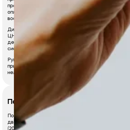
просьбой приобрести кресло для кормления и
оплатить генетический анализ. Светлана
воспитывает девочку одна, без мужа.
Диагноз малышки: органическое поражение
ЦНС, симптоматическая эпилепсия,
дегенеративное заболевание нервной
системы.
Руководством нашей организации было
принято решение помочь данной семье в их
нелегкой ситуации.
Попова О. С.
Попова Олеся Сергеевна одна воспитывает
двух сыновей – Петр (2008г.р.) и Михаил
(2017г.р.). Старший мальчик – инвалид по зрению,