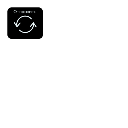
Отправить