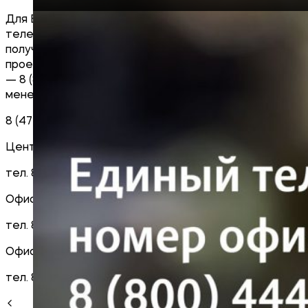
Для Вашего удобства запускаем единый
телефонный номер офиса продаж! Теперь, чтобы
получить консультацию по любому из наших
проектов достаточно позвонить по единому номеру
— 8 (800) 44-43-109. Все прошлые контакты
менеджеров также остаются доступными.
8 (4752) 55-99-53 — телефон приемной
Центральный офис продаж:
тел. 8 (915) 876-50-50,sales@sk-jupikov.local
Офис продаж Карла Маркса 20г:
тел. 8 (915) 873-50-50,elitsales@sk-jupikov.local
Офис продаж ЖК «Европейский»:
тел. 8 (915)
667-50-50,info@sk-jupikov.local